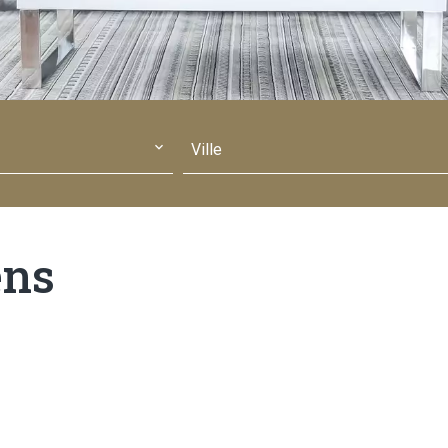
Ville
ens